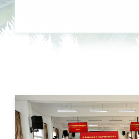
技术创新团队”许忠民研究员课题组揭示E3泛素连接酶介导
因子调控结球甘蓝抗旱性的分子机制