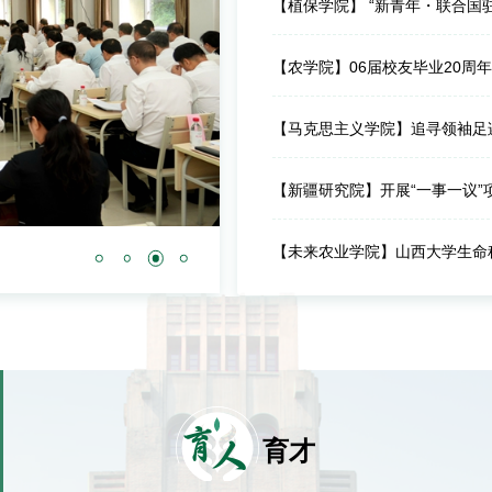
【植保学院】 “新青年・联合国
【农学院】06届校友毕业20周
【马克思主义学院】追寻领袖足
【新疆研究院】开展“一事一议”
【未来农业学院】山西大学生命
2026-07-23
学校召开“十五五”工
育
人
育才