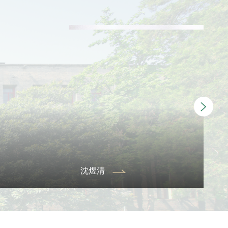
张
沈学年
国