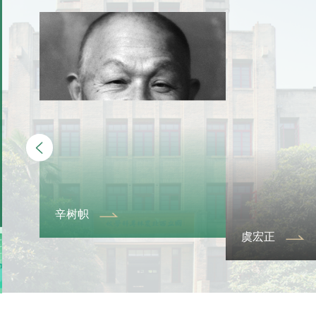
虞宏正
沈煜清