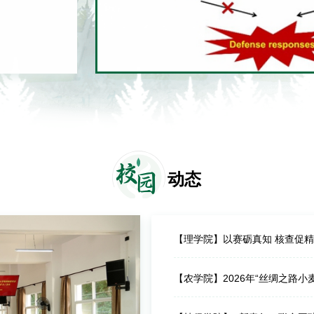
的MYB转录
校
园
动态
【农学院】2026年“丝绸之路