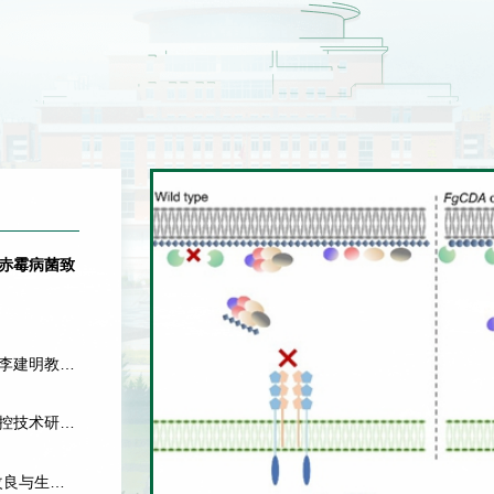
麦赤霉病菌致
队李建明教授
调控技术研发
改良与生物