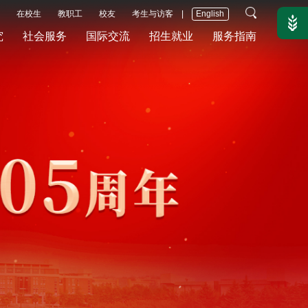
在校生
教职工
校友
考生与访客
|
English
究
社会服务
国际交流
招生就业
服务指南