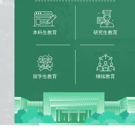
本科生教育
研究生教育
留学生教育
继续教育
【大师渊范】康振生：扎根
西北 为粮食安全做研究
辛树帜