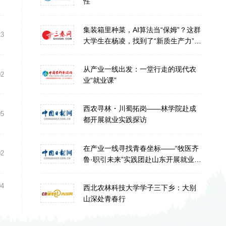
性”
集装箱里种菜，AI算法当“保姆”？这群
23
大学生在杨凌，找到了“新质生产力”的
答案
从产业一线出发：一堂行走的现代农
02
业“就业课”
西农寻林・川蜀拓岗——林学院赴成
05
都开展就业实践探访
在产业一线寻找青春坐标——“牧医齐
02
鲁·职引未来”实践团赴山东开展就业探
访
04
西北农林科技大学学子三下乡：大别
山深处青春行