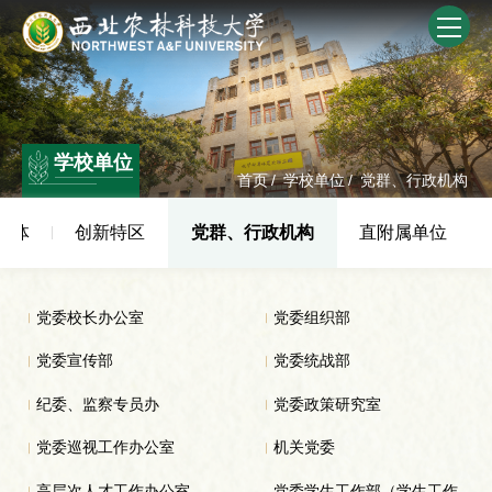
学校单位
首页
/
学校单位
/
党群、行政机构
实体
创新特区
党群、行政机构
直附属单位
党委校长办公室
党委组织部
党委宣传部
党委统战部
纪委、监察专员办
党委政策研究室
党委巡视工作办公室
机关党委
高层次人才工作办公室
党委学生工作部（学生工作